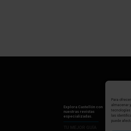
Para ofrece
almacenar y
Explora Castellón con
tecnologías
nuestras revistas
las identifi
especializadas.
puede afect
TU MEJOR GUÍA