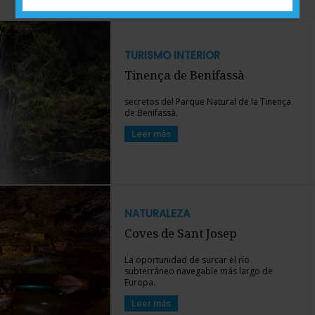
TURISMO INTERIOR
Tinença de Benifassà
secretos del Parque Natural de la Tinença
de Benifassà.
Leer más
NATURALEZA
Coves de Sant Josep
La oportunidad de surcar el río
subterráneo navegable más largo de
Europa.
Leer más