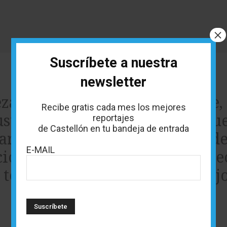
×
Suscríbete a nuestra
newsletter
eza, desconectar, hacer deporte,
Recibe gratis cada mes los mejores
 gusta simplemente descubrir nue
reportajes
de Castellón en tu bandeja de entrada
 arena o en agrestes calas, perd
E-MAIL
ios naturales por los que merec
 te mostramos los secretos mej
provincia.