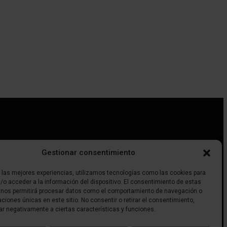
Gestionar consentimiento
r las mejores experiencias, utilizamos tecnologías como las cookies para
/o acceder a la información del dispositivo. El consentimiento de estas
Apúntate a la newsletter y
 nos permitirá procesar datos como el comportamiento de navegación o
recibe gratis los mejores
caciones únicas en este sitio. No consentir o retirar el consentimiento,
reportajes cada mes en tu
ar negativamente a ciertas características y funciones.
email.