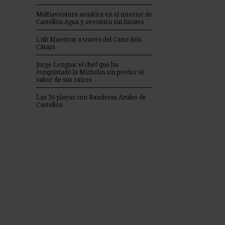
Multiaventura acuática en el interior de
Castellón Agua y aventura sin limites
L’Alt Maestrat a través del Camí dels
Càtars
Jorge Lengua: el chef que ha
conquistado la Michelin sin perder el
sabor de sus raíces
Las 36 playas con Banderas Azules de
Castellón