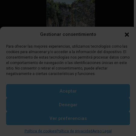
Gestionar consentimiento
Para ofrecer las mejores experiencias, utilizamos tecnologías como las
cookies para almacenar y/o acceder a la información del dispositivo. El
consentimiento de estas tecnologías nos permitirá procesar datos como
el comportamiento de navegación o las identificaciones únicas en este
Discover Castellón | ISSN 3045-5766
sitio. No consentir o retirar el consentimiento, puede afectar
negativamente a ciertas características y funciones.
Síguenos
Aceptar
Denegar
Ver preferencias
Política de cookies
Política de privacidad
Aviso Legal