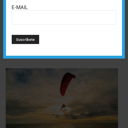
Castellón demuestra así que el turismo activo no
E-MAIL
entiende de estaciones. Cada rincón de su costa
invita a moverse, respirar y disfrutar de la
naturaleza con intensidad, con propuestas para
todos los gustos y niveles. Porque aquí, la playa no
cierra por temporada:
Castellón se vive los 365
días del año
.