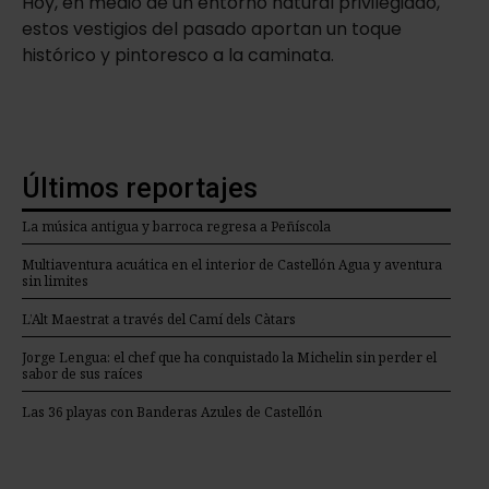
Hoy, en medio de un entorno natural privilegiado,
estos vestigios del pasado aportan un toque
histórico y pintoresco a la caminata.
Últimos reportajes
La música antigua y barroca regresa a Peñíscola
Multiaventura acuática en el interior de Castellón Agua y aventura
sin limites
L’Alt Maestrat a través del Camí dels Càtars
Jorge Lengua: el chef que ha conquistado la Michelin sin perder el
sabor de sus raíces
Las 36 playas con Banderas Azules de Castellón