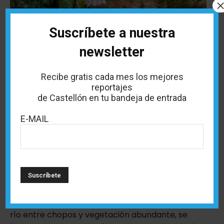
Suscríbete a nuestra
newsletter
Recibe gratis cada mes los mejores
reportajes
de Castellón en tu bandeja de entrada
E-MAIL
Río Carbo en Villahermosa del Río
Si lo tuyo son las rutas con recompensa final, esta
caminata hacia la Cascada del Río Carbo es
perfecta. Parte desde la localidad del Alto Mijares
de Villahermosa del Río, y tras seguir el curso del
río entre chopos y vegetación abundante, se