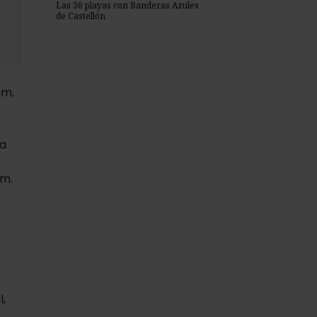
Las 36 playas con Banderas Azules
de Castellón
um,
ia
em.
,