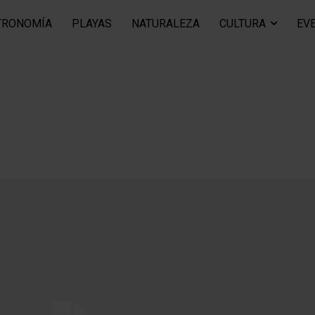
TRONOMÍA
PLAYAS
NATURALEZA
CULTURA
EV
Sample Post Subtitle!