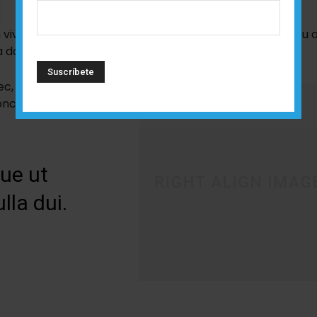
 viverra, id venenatis
justo pretium
. Nullam congue, arcu 
dolor, ut congue dolor justo a odio.
ec, pretium vitae
honcus quam at,
ue ut
lla dui.