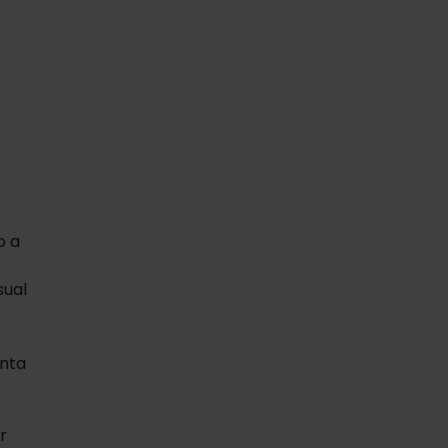
e
o a
sual
anta
r