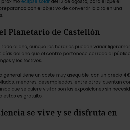
el próximo
eclipse solar
del 12 de agosto, para el que el
preparando con el objetivo de convertir la cita en una
s.
el Planetario de Castellón
 todo el año, aunque los horarios pueden variar ligerame
os días del año que el centro pertenece cerrado al públic
ngos y los festivos.
da general tiene un coste muy asequible, con un precio 4€
bilados, menores, desempleados, entre otros, cuentan co
único que se quiere visitar son las exposiciones sin necesi
a estas es gratuito.
iencia se vive y se disfruta en