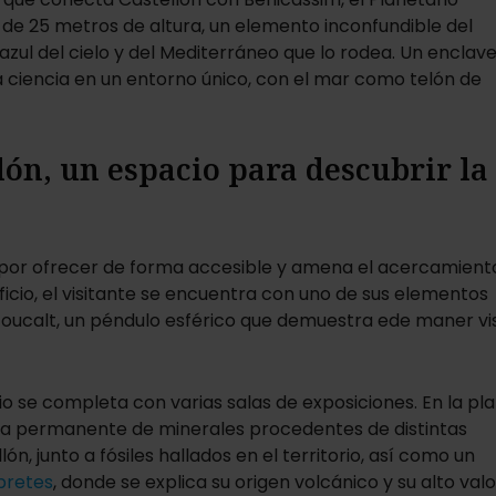
de 25 metros de altura, un elemento inconfundible del
 azul del cielo y del Mediterráneo que lo rodea. Un enclav
 la ciencia en un entorno único, con el mar como telón de
lón, un espacio para descubrir la
a por ofrecer de forma accesible y amena el acercamient
ficio, el visitante se encuentra con uno de sus elementos
oucalt, un péndulo esférico que demuestra ede maner vi
ficio se completa con varias salas de exposiciones. En la pl
tra permanente de minerales procedentes de distintas
n, junto a fósiles hallados en el territorio, así como un
bretes
, donde se explica su origen volcánico y su alto valo