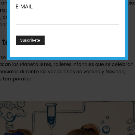
grandes misterios del cosmos. Muchas de estas proyeccio
E-MAIL
a público familiar, permitiendo que los más pequeños
, despertando su curiosidad por la ciencia mientras se
rodea.
 todo el año
proyecciones, el centro mantiene una variada oferta de
acan los Planetalleres, talleres infantiles que se celebran 
eciales durante las vacaciones de verano y Navidad,
es temporales.