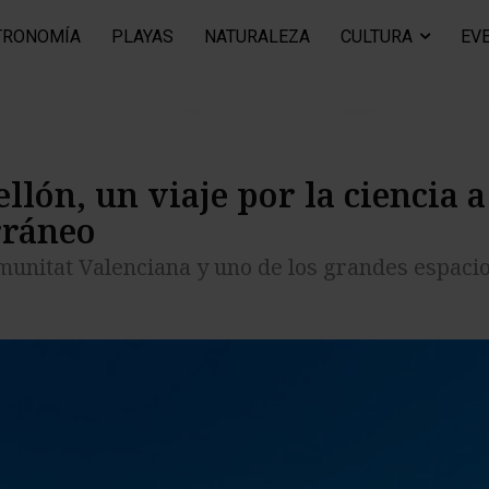
TRONOMÍA
PLAYAS
NATURALEZA
CULTURA
EV
itat Valenciana y uno de los grandes es
llón, un viaje por la ciencia a
rráneo
omunitat Valenciana y uno de los grandes espaci