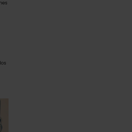
nes
los