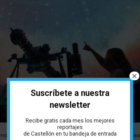
×
Suscríbete a nuestra
newsletter
Recibe gratis cada mes los mejores
reportajes
de Castellón en tu bandeja de entrada
máticas relacionadas con el universo, como la Vía Láctea,