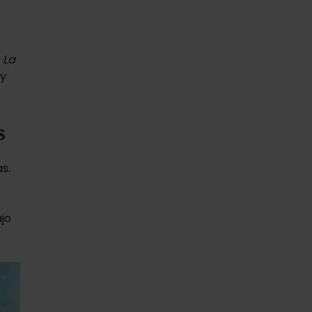
a
La
 y
s
s.
jo