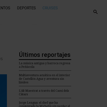
ENTOS
DEPORTES
CRUISES
pacios divulgativos de Castellón
Últimos reportajes
os
La música antigua y barroca regresa
a Peñíscola
Multiaventura acuática en el interior
de Castellón Agua y aventura sin
limites
L’Alt Maestrat a través del Camí dels
Càtars
Jorge Lengua: el chef que ha
conquistado la Michelin sin perder el