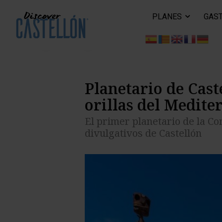
PLANES
GAS
El primer planetario de la Comun
Planetario de Caste
orillas del Medite
El primer planetario de la C
divulgativos de Castellón