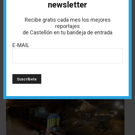
newsletter
aire libre para disfrutar de la
naturaleza. Además
Recibe gratis cada mes los mejores
también encontramos un
reportajes
restaurante que junto a la
de Castellón en tu bandeja de entrada
oferta hostelera de los
E-MAIL
municipios de Culla y Torre
d’En Besora, completan los
servicios de la zona.