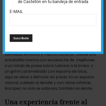
de Castellón en tu bandeja de entrada
E-MAIL
Frente al mar de Benicàssim, Bocapez propone
una experiencia gastronómica con sabor a
Mediterráneo y alma creativa. Su cocina de autor
fusiona brasas, producto local y técnicas
internacionales para construir platos con
identidad, emoción y mucho carácter. Desde una
ensaladilla marina con escabeche de mejillones
a un tataki de presa sobre tuétano a la brasa o
un gofre caramelizado con espuma de lotus,
aquí se viene a disfrutar sin prisas. En un espacio
natural, cuidado al detalle y con vistas infinitas,
Bocapez no solo se saborea, también se siente.
Una experiencia frente al