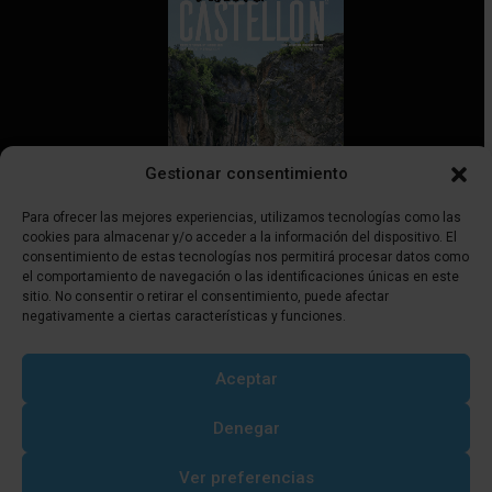
Gestionar consentimiento
Para ofrecer las mejores experiencias, utilizamos tecnologías como las
cookies para almacenar y/o acceder a la información del dispositivo. El
consentimiento de estas tecnologías nos permitirá procesar datos como
el comportamiento de navegación o las identificaciones únicas en este
Discover Castellón | ISSN 3045-5766
sitio. No consentir o retirar el consentimiento, puede afectar
negativamente a ciertas características y funciones.
Síguenos
Aceptar
Denegar
Ver preferencias