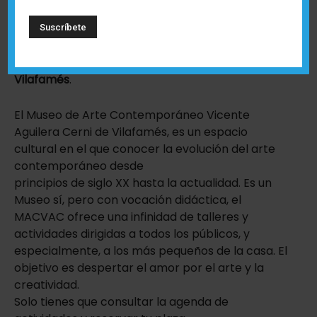
Conviértete en un artista en el MACVAC de
Vilafamés
.
El Museo de Arte Contemporáneo Vicente
Aguilera Cerni de Vilafamés, es un espacio
cultural en el que conocer la evolución del arte
contemporáneo desde
principios de siglo XX hasta la actualidad. Es un
Museo sí, pero con vocación didáctica, el
MACVAC ofrece una infinidad de talleres y
actividades dirigidas a todos los públicos, y
especialmente, a los más pequeños de la casa. El
objetivo es despertar el amor por el arte y la
creatividad.
Solo tienes que consultar la agenda de