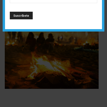
bous al carrer
, donde también tiene un especial
simbolismo el conocido como
bou embolat
.