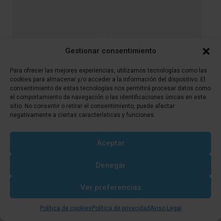
Gestionar consentimiento
Para ofrecer las mejores experiencias, utilizamos tecnologías como las
cookies para almacenar y/o acceder a la información del dispositivo. El
consentimiento de estas tecnologías nos permitirá procesar datos como
el comportamiento de navegación o las identificaciones únicas en este
SIN CATEGORÍA
sitio. No consentir o retirar el consentimiento, puede afectar
negativamente a ciertas características y funciones.
Sample post title 6
Aceptar
Sample post no 6 excerpt.
Leer más
Denegar
Ver preferencias
Política de cookies
Política de privacidad
Aviso Legal