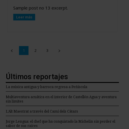
Sample post no 13 excerpt.
Leer más
1
2
3
Últimos reportajes
La música antigua y barroca regresa a Peñíscola
Multiaventura acuática en el interior de Castellón Agua y aventura
sin limites
L’Alt Maestrat a través del Camí dels Càtars
Jorge Lengua: el chef que ha conquistado la Michelin sin perder el
sabor de sus raíces