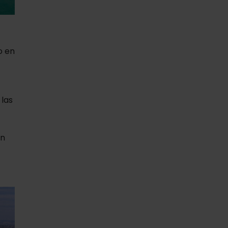
o en
las
on