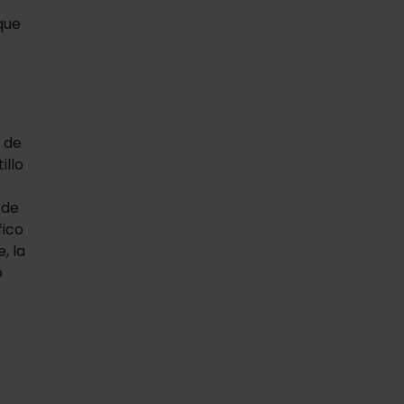
que
 de
illo
 de
fico
, la
o