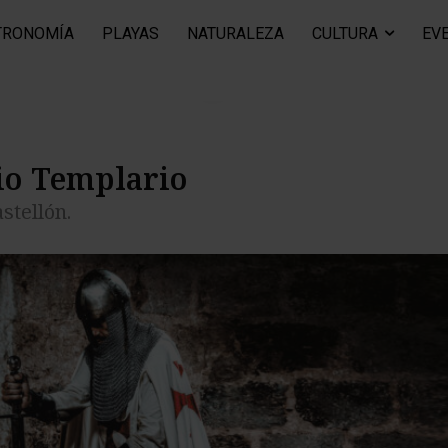
TRONOMÍA
PLAYAS
NATURALEZA
CULTURA
EV
Tras la huella templaria en Castellón.
rio Templario
stellón.