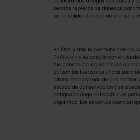
Te invitamos a seguir sus pasos y rec
sendas repletos de riquezas patrimon
se ha valido el rodaje de una serie e
En 1294 y tras la permuta con las 
Peñíscola
y su castillo convirtiénd
fue construido, siguiendo los cono
utilizan las fuerzas telúricas para 
altura media y más de dos metros de
estado de conservación y se pueden 
antigua bodega del castillo, el patio
alquímico. Los expertos cuentan q