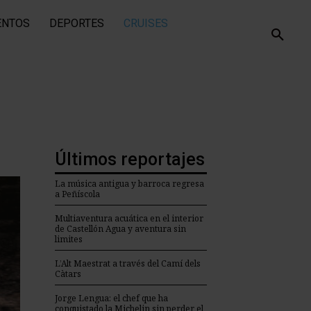
ENTOS
DEPORTES
CRUISES
Últimos reportajes
La música antigua y barroca regresa
a Peñíscola
Multiaventura acuática en el interior
de Castellón Agua y aventura sin
limites
L’Alt Maestrat a través del Camí dels
Càtars
Jorge Lengua: el chef que ha
conquistado la Michelin sin perder el