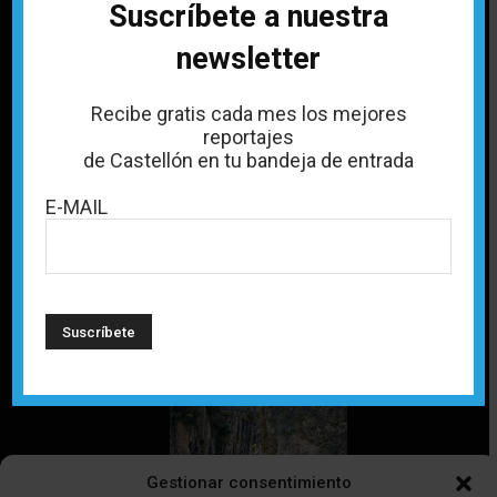
Suscríbete a nuestra
Explora Castellón
Apúntate a la
newsletter
con nuestras
newsletter y
revistas
recibe gratis los
especializadas.
mejores
Recibe gratis cada mes los mejores
reportajes cada
mes en tu email.
TU MEJOR GUÍA
reportajes
de Castellón en tu bandeja de entrada
NEWSLETTER
Revistas
E-MAIL
Suscríbete
Gestionar consentimiento