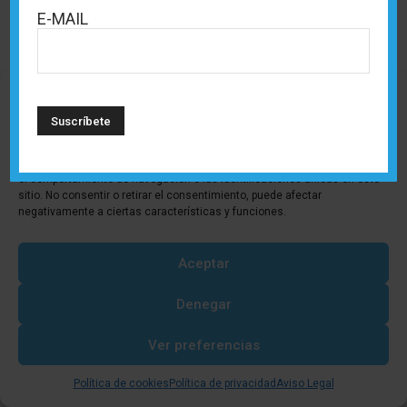
E-MAIL
Gestionar consentimiento
Para ofrecer las mejores experiencias, utilizamos tecnologías como las
cookies para almacenar y/o acceder a la información del dispositivo. El
consentimiento de estas tecnologías nos permitirá procesar datos como
el comportamiento de navegación o las identificaciones únicas en este
sitio. No consentir o retirar el consentimiento, puede afectar
negativamente a ciertas características y funciones.
Aceptar
Denegar
Ver preferencias
Política de cookies
Política de privacidad
Aviso Legal