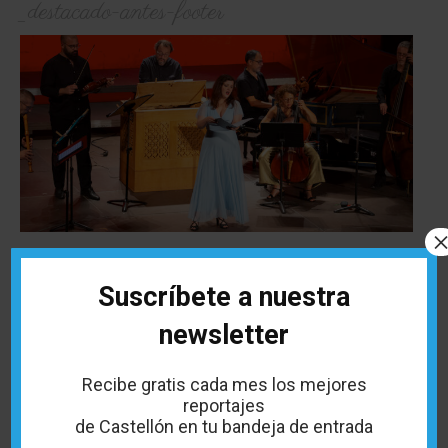
_destacado-antes-footer
LA MÚSICA ANTIGUA Y BARROCA
Suscríbete a nuestra
REGRESA A PEÑÍSCOLA
newsletter
Del 24 de julio al 2 de agosto, el Festival Internacional de
Música Antiga i Barroca de Peñíscola volverá a llenar el Castillo
del...
Recibe gratis cada mes los mejores
reportajes
de Castellón en tu bandeja de entrada