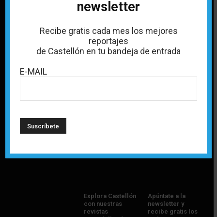
newsletter
Recibe gratis cada mes los mejores
Política de privacidad
reportajes
de Castellón en tu bandeja de entrada
Política de Cookies
E-MAIL
Aviso legal
Quiénes somos
Publicidad
Contacto
Explora Castellón
Apúntate a la
con nuestras
newsletter y
revistas
recibe gratis los