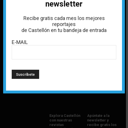
newsletter
Recibe gratis cada mes los mejores
Política de privacidad
reportajes
de Castellón en tu bandeja de entrada
Política de Cookies
E-MAIL
Aviso legal
Quiénes somos
Publicidad
Contacto
Explora Castellón
Apúntate a la
con nuestras
newsletter y
revistas
recibe gratis los